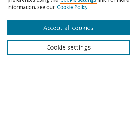
information, see our
Cookie Policy
Accept all cookies
Search
Enter search terms:
Cookie settings
Select context to search:
Advanced Search
Browse
Collections
Journals
Exhibits