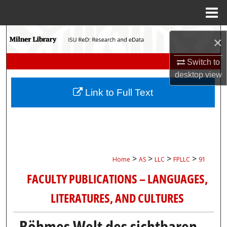
Menu
Home
Search
×
Browse Collections
Switch to
desktop
view
My Account
Link to Full Text
About
Digital Commons Network™
>
>
>
>
Home
AS
LLC
FPLLC
91
FACULTY PUBLICATIONS – LANGUAGES,
LITERATURES, AND CULTURES
Böhmes Welt des sichtbaren