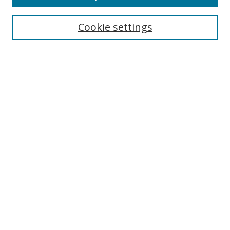
Enter search terms:
Cookie settings
Select context to search:
Advanced Search
Browse
Collections
Journals
Exhibits
Disciplines
Authors
Contribute