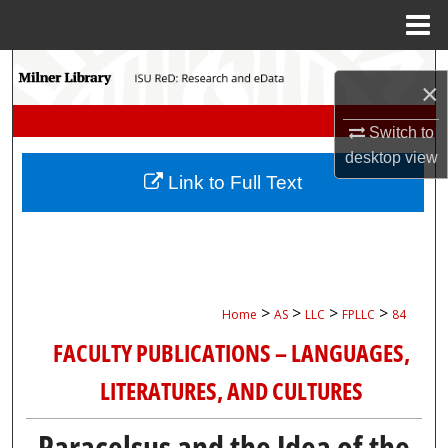
Menu
Home
Search
×
Browse Collections
Switch to
desktop
view
My Account
Link to Full Text
About
Digital Commons Network™
>
>
>
>
Home
AS
LLC
FPLLC
84
FACULTY PUBLICATIONS – LANGUAGES,
LITERATURES, AND CULTURES
Paracelsus and the Idea of the