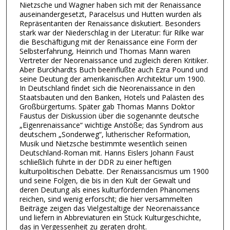
Nietzsche und Wagner haben sich mit der Renaissance
auseinandergesetzt, Paracelsus und Hutten wurden als
Repräsentanten der Renaissance diskutiert. Besonders
stark war der Niederschlag in der Literatur: für Rilke war
die Beschäftigung mit der Renaissance eine Form der
Selbsterfahrung, Heinrich und Thomas Mann waren
Vertreter der Neorenaissance und zugleich deren Kritiker.
Aber Burckhardts Buch beeinflußte auch Ezra Pound und
seine Deutung der amerikanischen Architektur um 1900.
In Deutschland findet sich die Neorenaissance in den
Staatsbauten und den Banken, Hotels und Palästen des
Großbürgertums. Später gab Thomas Manns Doktor
Faustus der Diskussion über die sogenannte deutsche
„Eigenrenaissance“ wichtige Anstöße; das Syndrom aus
deutschem „Sonderweg“, lutherischer Reformation,
Musik und Nietzsche bestimmte wesentlich seinen
Deutschland-Roman mit. Hanns Eislers Johann Faust
schließlich führte in der DDR zu einer heftigen
kulturpolitischen Debatte. Der Renaissancismus um 1900
und seine Folgen, die bis in den Kult der Gewalt und
deren Deutung als eines kulturfördernden Phänomens
reichen, sind wenig erforscht; die hier versammelten
Beiträge zeigen das Vielgestaltige der Neorenaissance
und liefern in Abbreviaturen ein Stück Kulturgeschichte,
das in Vergessenheit zu geraten droht.